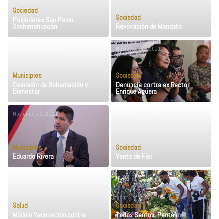
Sociedad
Sociedad
Pobladores San Pablo
Xochimehuacán
Revocación de Mandato
Noviembre 3, 2021
Noviembre 3, 2021
Municipios
Sociedad
Comisión de Gobernación y
Denuncia contra ex Rector
Bienestar
Enrique Agüera
Noviembre 3, 2021
Noviembre 2, 2021
Municipios
Sociedad
Eduardo Rivera
Venta de Flor
Noviembre 2, 2021
Noviembre 2, 2021
Salud
Sociedad
Módulo Vacunacion contra
Todos Santos, Panteón