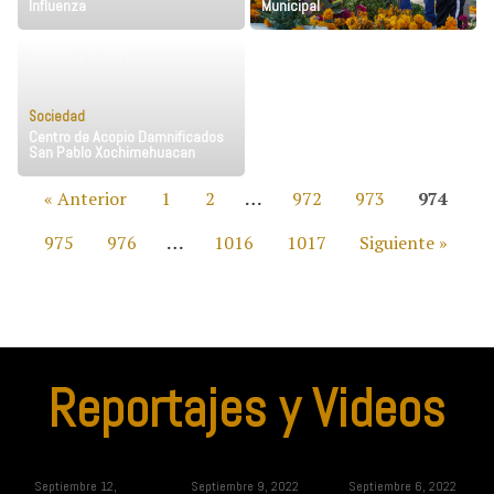
Influenza
Municipal
Noviembre 2, 2021
Sociedad
Centro de Acopio Damnificados
San Pablo Xochimehuacan
« Anterior
1
2
…
972
973
974
975
976
…
1016
1017
Siguiente »
Reportajes y Videos
Septiembre 12,
Septiembre 9, 2022
Septiembre 6, 2022