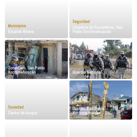
Noviembre 4, 2021
Noviembre 3, 2021
Seguridad
Municipios
Limpieza de Escombros, San
Eduardo Rivera
Pablo Xochimehuacán
Noviembre 3, 2021
Noviembre 3, 2021
Sociedad
Seguridad
Zona Cero, San Pablo
Xochimehuacán
Guardia Nacional
Noviembre 3, 2021
Noviembre 3, 2021
Sociedad
Sociedad
Ductos, San Pablo
Centro de Acopio
Xochimehuacán
Noviembre 3, 2021
Noviembre 3, 2021