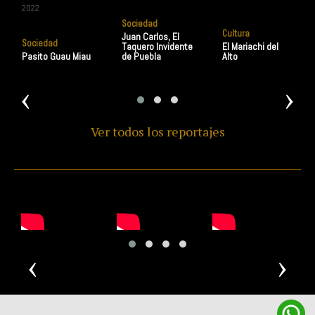
2022
Sociedad
Cultura
Juan Carlos, El
Sociedad
Taquero Invidente
El Mariachi del
Pasito Guau Miau
de Puebla
Alto
‹
›
Ver todos los reportajes
‹
›