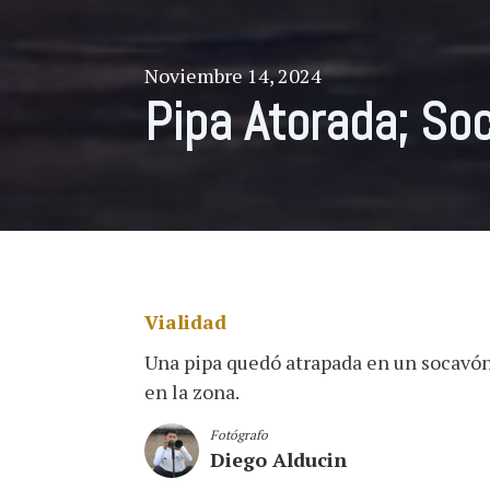
Noviembre 14, 2024
Pipa Atorada; So
Vialidad
Una pipa quedó atrapada en un socavón 
en la zona.
Fotógrafo
Diego Alducin